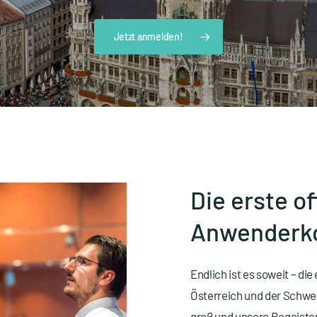
Jetzt anmelden!
Die
erste
of
Anwenderk
Endlich ist es soweit – di
Österreich und der Schwei
groß und unsere Begeister