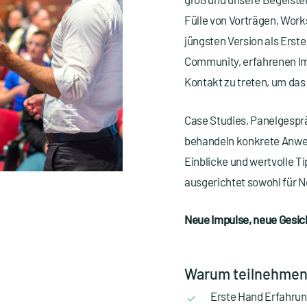
Fülle von Vorträgen, Wor
jüngsten Version als Erst
Community, erfahrenen I
Kontakt zu treten, um das
Case Studies, Panelgespr
behandeln konkrete Anwen
Einblicke und wertvolle T
ausgerichtet sowohl für N
Neue Impulse, neue Gesicht
Warum teilnehme
Erste Hand Erfahrung