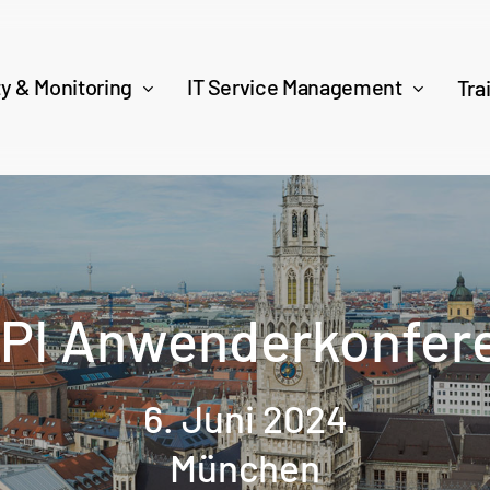
ty & Monitoring
IT Service Management
Tra
PI Anwenderkonfer
6. Juni 2024
München