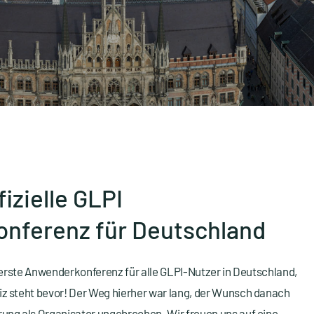
fizielle
GLPI
onferenz
für
Deutschland
e erste Anwenderkonferenz für alle GLPI-Nutzer in Deutschland,
z steht bevor! Der Weg hierher war lang, der Wunsch danach
ung als Organisator ungebrochen. Wir freuen uns auf eine