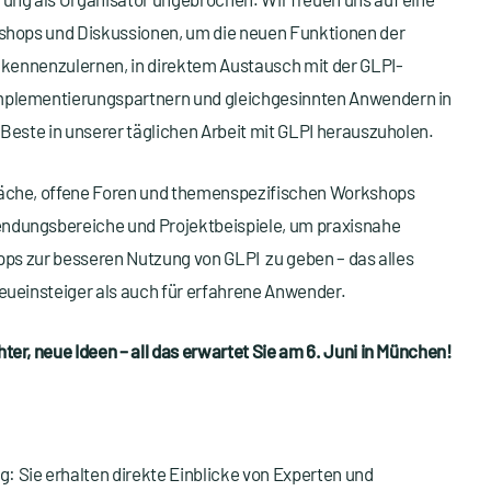
kshops und Diskussionen, um die neuen Funktionen der
e kennenzulernen, in direktem Austausch mit der GLPI-
mplementierungspartnern und gleichgesinnten Anwendern in
 Beste in unserer täglichen Arbeit mit GLPI herauszuholen.
äche, offene Foren und themenspezifischen Workshops
dungsbereiche und Projektbeispiele, um praxisnahe
ipps zur besseren Nutzung von GLPI zu geben – das alles
eueinsteiger als auch für erfahrene Anwender.
er, neue Ideen – all das erwartet Sie am 6. Juni in München!
n
: Sie erhalten direkte Einblicke von Experten und