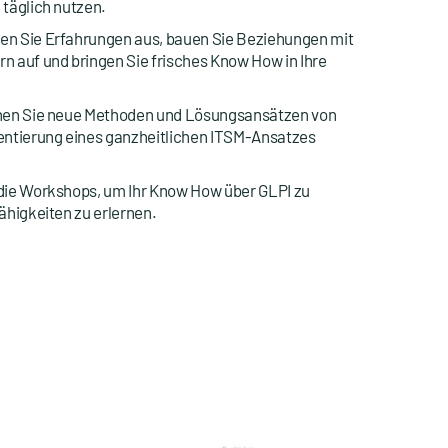
 täglich nutzen.
n Sie Erfahrungen aus, bauen Sie Beziehungen mit
n auf und bringen Sie frisches Know How in Ihre
rnen Sie neue Methoden und Lösungsansätzen von
entierung eines ganzheitlichen ITSM-Ansatzes
die Workshops, um Ihr Know How über GLPI zu
ähigkeiten zu erlernen.