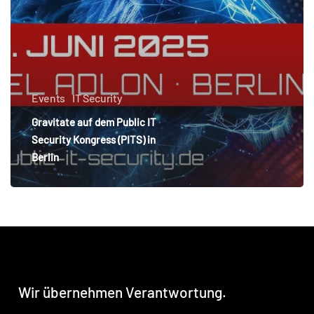
Kongress
(PITS)
in
Berlin
Events
IT Security
Gravitate auf dem Public IT
Security Kongress (PITS) in
Berlin
Wir
übernehmen
Verantwortung.