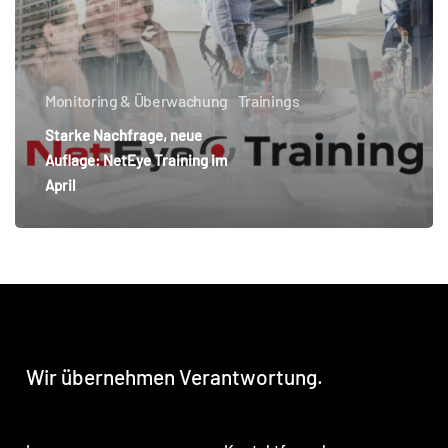
April
Monitoring & Überwachung
Trainings
Starke Nachfrage, neue
Auflage: NetEye Training im
April
Wir
übernehmen
Verantwortung.