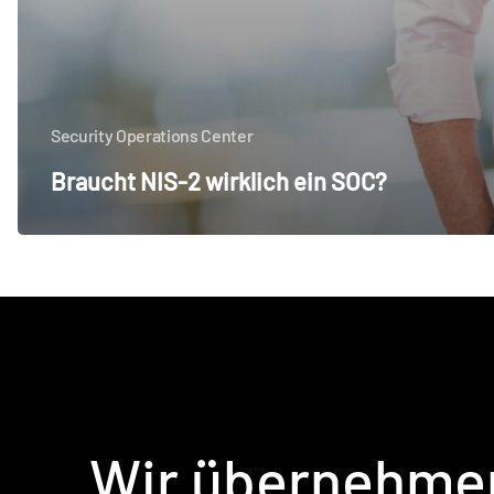
Security Operations Center
Braucht NIS-2 wirklich ein SOC?
Wir
übernehme