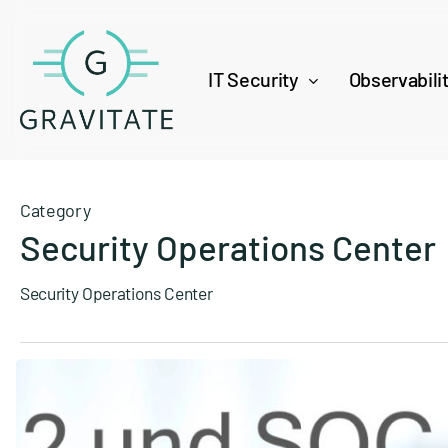
Skip
to
main
IT Security
Observabili
content
Category
Security Operations Center
Security Operations Center
Braucht
NIS-
2