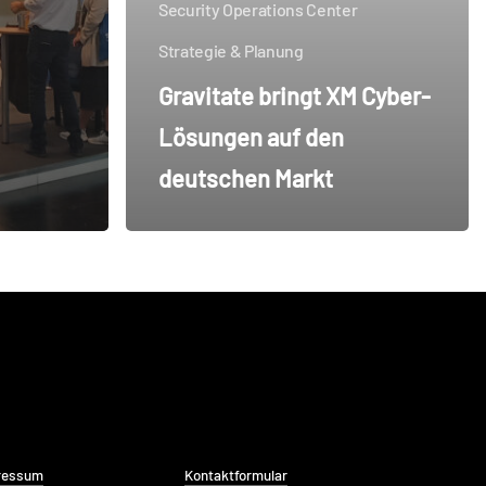
Security Operations Center
Strategie & Planung
Gravitate bringt XM Cyber-
Lösungen auf den
deutschen Markt
ressum
Kontaktformular