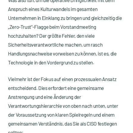
Was also tun, um die operative Dringlichkeit mit dem
Anspruch eines Kulturwandels im gesamten
Unternehmen in Einklang zu bringen und gleichzeitig die
„Zero-Trust“-Flagge beim Vorstandmeeting
hochzuhalten? Der größte Fehler, den viele
Sicherheitsverantwortliche machen, um rasch
Handlungsnachweise vorweisen zu können, ist es, die
Technologie in den Vordergrund zu stellen.
Vielmehr ist der Fokus auf einen prozessualen Ansatz
entscheidend. Dies erfordert eine gemeinsame
Anstrengung und eine Änderung der
Verantwortungshierarchie von oben nach unten, unter
der Voraussetzung von klaren Spielregeln und einem
gemeinsamen Verständnis, das Sie als CISO festlegen
sollten: