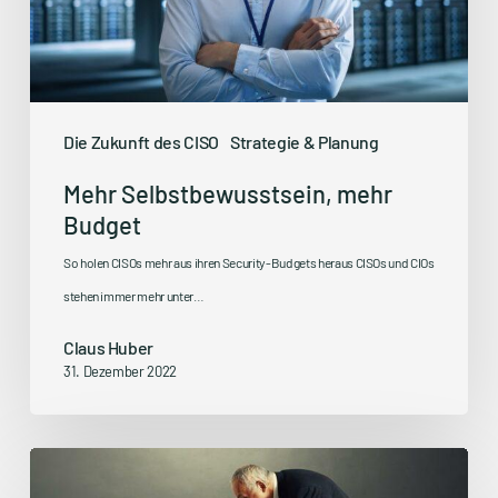
Die Zukunft des CISO
Strategie & Planung
Mehr Selbstbewusstsein, mehr
Budget
So holen CISOs mehr aus ihren Security-Budgets heraus CISOs und CIOs
stehen immer mehr unter…
Claus Huber
31. Dezember 2022
Wieviel
darf