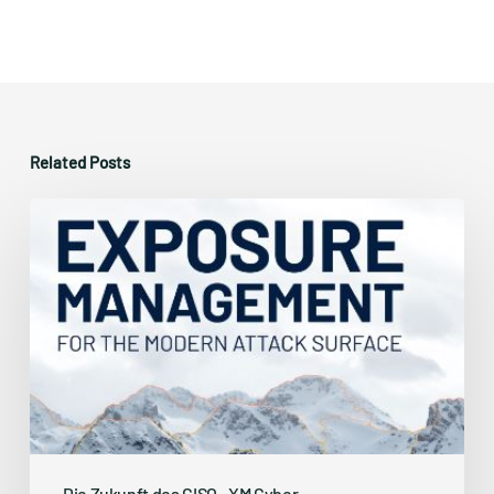
Related Posts
Continuous
Threat
Exposure
Management
(CTEM)
Die Zukunft des CISO
XM Cyber