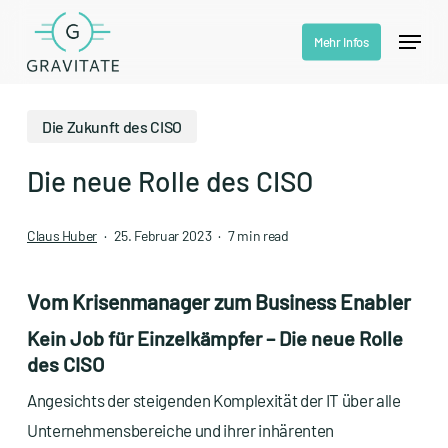
Skip
Menu
Mehr Infos
to
Close
main
Menu
content
Die Zukunft des CISO
Die neue Rolle des CISO
Claus Huber
25. Februar 2023
7 min read
Vom Krisenmanager zum Business Enabler
Kein Job für Einzelkämpfer – Die neue Rolle
des CISO
Angesichts der steigenden Komplexität der IT über alle
Unternehmensbereiche und ihrer inhärenten