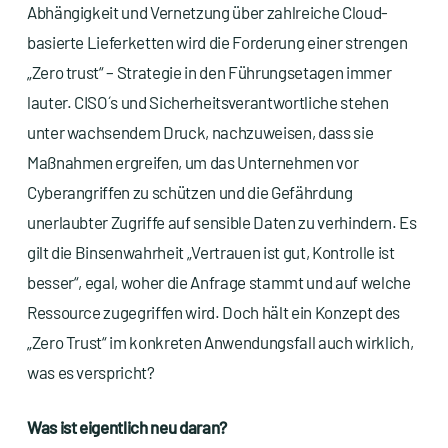
Abhängigkeit und Vernetzung über zahlreiche Cloud-
basierte Lieferketten wird die Forderung einer strengen
„Zero trust“ – Strategie in den Führungsetagen immer
lauter. CISO´s und Sicherheitsverantwortliche stehen
unter wachsendem Druck, nachzuweisen, dass sie
Maßnahmen ergreifen, um das Unternehmen vor
Cyberangriffen zu schützen und die Gefährdung
unerlaubter Zugriffe auf sensible Daten zu verhindern. Es
gilt die Binsenwahrheit „Vertrauen ist gut, Kontrolle ist
besser“, egal, woher die Anfrage stammt und auf welche
Ressource zugegriffen wird. Doch hält ein Konzept des
„Zero Trust“ im konkreten Anwendungsfall auch wirklich,
was es verspricht?
Was ist eigentlich neu daran?