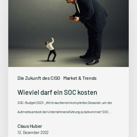
ein
SOC
kosten
Die Zukunft des CISO
Market & Trends
Wieviel darf ein SOC kosten
SOC-Budget 2023: „Wir brauchen ein komplettes Desaster, um die
Aufmerksamkeit der Unternehmensführung zu bekommen“ SOC…
Claus Huber
12. Dezember 2022