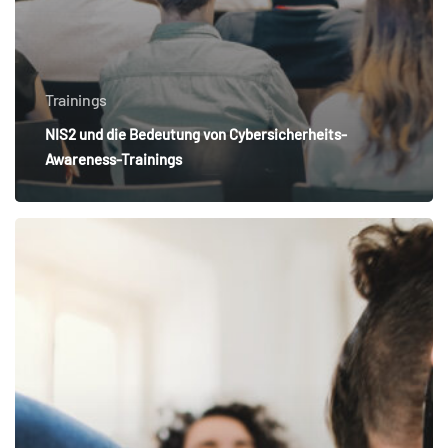
Trainings
NIS2 und die Bedeutung von Cybersicherheits-
Awareness-Trainings
Sicherheit
beginnt
im
Kopf